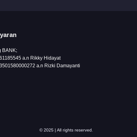
yaran
g BANK;
1185545 a.n Rikky Hidayat
501580000272 a.n Rizki Damayanti
© 2025 | All rights reserved.