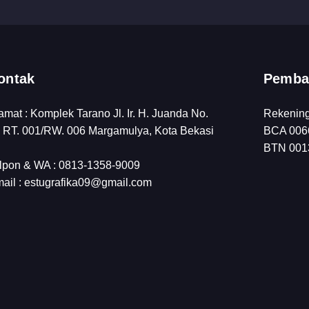
ontak
Pemba
amat : Komplek Tarano Jl. Ir. H. Juanda No.
Rekenin
 RT. 001/RW. 006 Margamulya, Kota Bekasi
BCA 0066
BTN 0013
lpon & WA : 0813-1358-9009
ail : estugrafika09@gmail.com