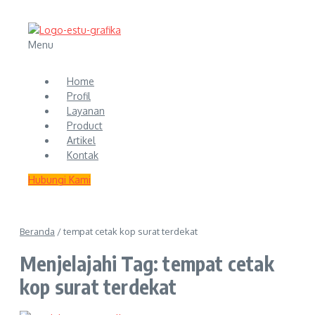
Menu
Home
Profil
Layanan
Product
Artikel
Kontak
Hubungi Kami
Beranda
/
tempat cetak kop surat terdekat
Menjelajahi Tag: tempat cetak
kop surat terdekat