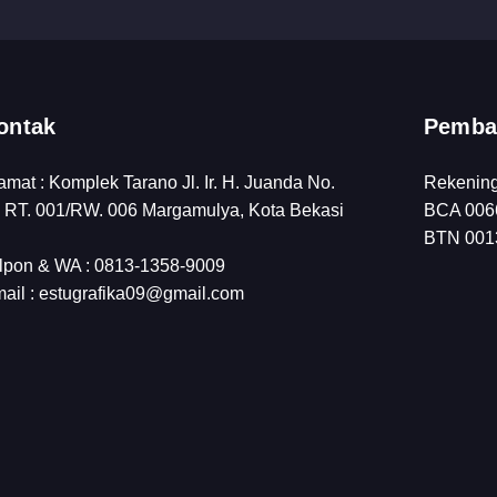
ontak
Pemba
amat : Komplek Tarano Jl. Ir. H. Juanda No.
Rekenin
 RT. 001/RW. 006 Margamulya, Kota Bekasi
BCA 0066
BTN 0013
lpon & WA : 0813-1358-9009
ail : estugrafika09@gmail.com