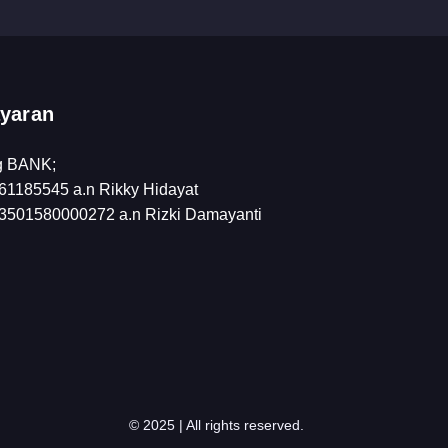
yaran
g BANK;
1185545 a.n Rikky Hidayat
501580000272 a.n Rizki Damayanti
© 2025 | All rights reserved.