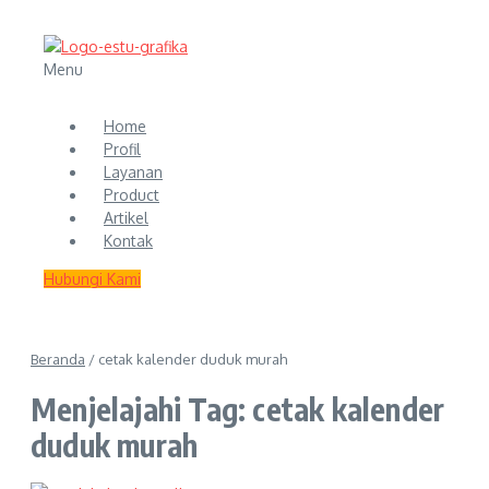
Menu
Home
Profil
Layanan
Product
Artikel
Kontak
Hubungi Kami
Beranda
/
cetak kalender duduk murah
Menjelajahi Tag: cetak kalender
duduk murah