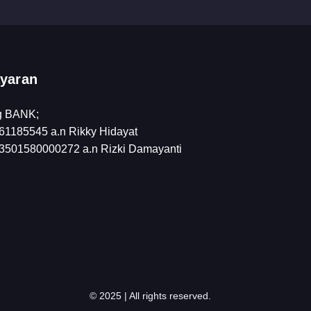
yaran
g BANK;
1185545 a.n Rikky Hidayat
501580000272 a.n Rizki Damayanti
© 2025 | All rights reserved.