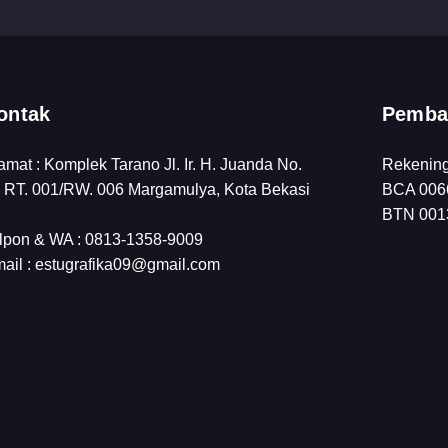
ontak
Pemba
amat : Komplek Tarano Jl. Ir. H. Juanda No.
Rekenin
 RT. 001/RW. 006 Margamulya, Kota Bekasi
BCA 0066
BTN 0013
lpon & WA : 0813-1358-9009
ail : estugrafika09@gmail.com